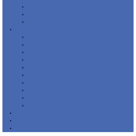
Mapping
Radioenlace Digital
Vídeo producción
Venta y Alquiler
Proyectores de vídeo
Pantallas
Monitores
Traducción simultánea
Pantallas de LED
Producción de vídeo
Sonido
Iluminación
Ordenadores
Estructura
Congresos virtuales
GALERIA
Contacto