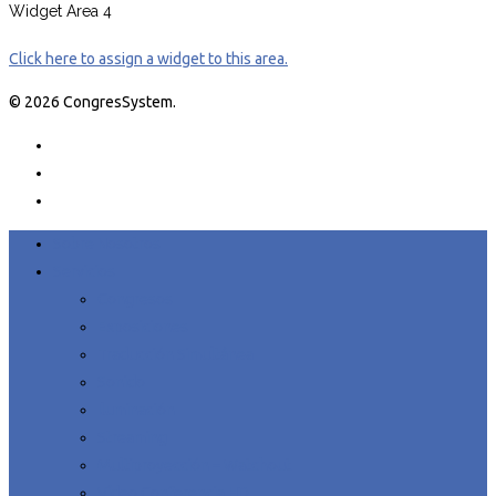
Widget Area 4
Click here to assign a widget to this area.
© 2026 CongresSystem.
Sobre Nosotros
Servicios
Congresos
Exposiciones
Traducción Simultánea
Sonido
Iluminación
Streaming
Multiproyección – Watchout
Vídeo Conferencia HD